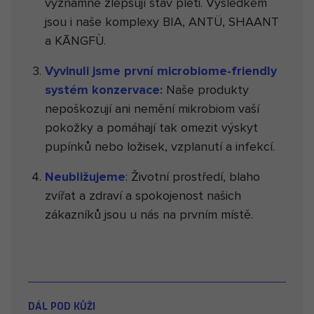
významně zlepšují stav pleti. Výsledkem
jsou i naše komplexy BIA, ANTÜ, SHAANT
a KĀNGFÙ.
Vyvinuli jsme první microbiome-friendly
systém konzervace:
Naše produkty
nepoškozují ani nemění mikrobiom vaší
pokožky a pomáhají tak omezit výskyt
pupínků nebo ložisek, vzplanutí a infekcí.
Neubližujeme
: Životní prostředí, blaho
zvířat a zdraví a spokojenost našich
zákazníků jsou u nás na prvním místě.
DÁL POD KŮŽI