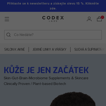
Přihlaste se k newsletteru a získejte slevu 15 %. Klikněte
zde.
0
SKLON K AKNÉ
JEMNÉ LINKY A VRÁSKY
SUCHÁ A ŠUPINATÁ K
KŮŽE JE JEN ZAČÁTEK
Skin-Gut-Brain-Microbiome Supplements & Skincare
Clinically Proven / Plant-based Biotech