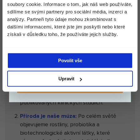
dopravu.
Projevy stárnutí
soubory cookie. Informace o tom, jak náš web používáte,
Suchá a šupinatá kůže
sdílíme se svými partnery pro sociální média, inzerci a
Měna
Sklon k ekzému
Nizozemsko (€)
analýzy. Partneři tyto údaje mohou zkombinovat s
dalšími informacemi, které jste jim poskytli nebo které
Sklon k akné, mastná pokožka
získali v důsledku toho, že používáte jejich služby.
Jiné (např. sklon k rosacee nebo psoriáze)
POKRAČOVAT
VAŠE KŮŽE.
Žádný, ale chci TOP péči o pleť
NÁŠ CODEX.
Povolit vše
Upravit
ZÍSKAT SLEVU
Máme data i výsledky:
Účinky našich
produktů potvrzují dermatologové v
publikovaných klinických studiích.
Příroda je naše múza:
Po celém světě
objevujeme rostliny, probiotika a
biotechnologické aktivní látky, které