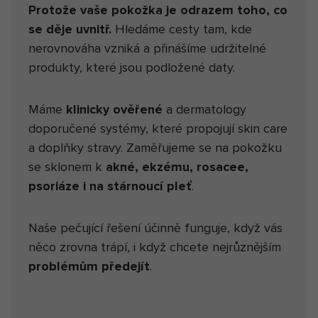
Protože vaše pokožka je odrazem toho, co
se děje uvnitř.
Hledáme cesty tam, kde
nerovnováha vzniká a přinášíme udržitelné
produkty, které jsou podložené daty.
Máme
klinicky ověřené
a dermatology
doporučené systémy, které propojují skin care
a doplňky stravy. Zaměřujeme se na pokožku
se sklonem k
akné, ekzému, rosacee,
psoriáze i na stárnoucí pleť
.
Naše pečující řešení účinně funguje, když vás
něco zrovna trápí, i když chcete nejrůznějším
problémům předejít
.