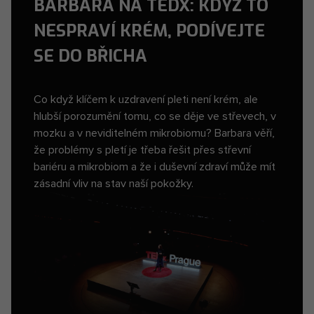
BARBARA NA TEDX: KDYŽ TO
NESPRAVÍ KRÉM, PODÍVEJTE
SE DO BŘICHA
Co když klíčem k uzdravení pleti není krém, ale
hlubší porozumění tomu, co se děje ve střevech, v
mozku a v neviditelném mikrobiomu? Barbara věří,
že problémy s pletí je třeba řešit přes střevní
bariéru a mikrobiom a že i duševní zdraví může mít
zásadní vliv na stav naší pokožky.