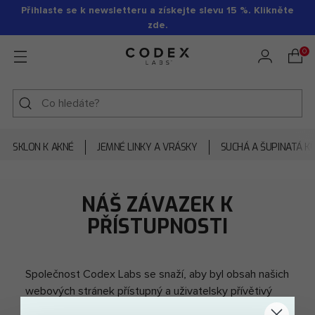
Přihlaste se k newsletteru a získejte slevu 15 %. Klikněte
zde.
0
SKLON K AKNÉ
JEMNÉ LINKY A VRÁSKY
SUCHÁ A ŠUPINATÁ K
NÁŠ ZÁVAZEK K
PŘÍSTUPNOSTI
Společnost Codex Labs se snaží, aby byl obsah našich
webových stránek přístupný a uživatelsky přívětivý
pro každého. Pokud máte potíže s prohlížením nebo