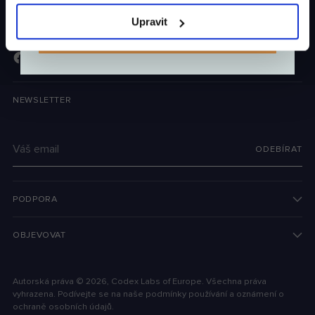
Upravit
ZÍSKAT SLEVU
NEWSLETTER
Váš
ODEBÍRAT
email
PODPORA
OBJEVOVAT
Autorská práva © 2026,
Codex Labs of Europe
. Všechna práva
vyhrazena. Podívejte se na naše podmínky používání a oznámení o
ochraně osobních údajů.