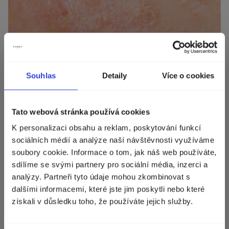
POKOŽKA SE SKLONEM K
EKZÉMŮM POTŘEBUJE
Souhlas
Detaily
Více o cookies
CELOSTNÍ PŘÍSTUP
Zvolte zemi doručení
Tato webová stránka používá cookies
K personalizaci obsahu a reklam, poskytování funkcí
Při vzniku ekzému hraje roli genetika, strava,
Zobrazíme vám správné ceny, dostupnost a
sociálních médií a analýze naší návštěvnosti využíváme
dopravu.
stres, okolní prostředí a především zdraví
soubory cookie. Informace o tom, jak náš web používáte,
střev. Řešit vnější příznaky proto většinou
sdílíme se svými partnery pro sociální média, inzerci a
Měna
nestačí. Propojení kůže–střevo–mozek a
Norsko (kr)
analýzy. Partneři tyto údaje mohou zkombinovat s
mikrobiom nám ukazuje, že dlouhodobou
dalšími informacemi, které jste jim poskytli nebo které
úlevu přináší až řešení všech skrytých příčin.
získali v důsledku toho, že používáte jejich služby.
POKRAČOVAT
Klinické studie u mírné atopické dermatitidy