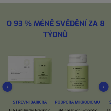
O 93 % MÉNĚ SVĚDĚNÍ ZA 8
TÝDNŮ
DO KOŠÍKU
DO KOŠÍKU
STŘEVNÍ BARIÉRA
PODPORA MIKROBIOMU
BIA GutBuilder Prebiotic
BIA ClearSkin Synbiotic
B