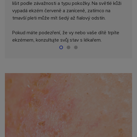
lišit podle závažnosti a typu pokožky. Na světlé kůži
vypadá ekzém červeně a zaníceně, zatímco na
tmavší pleti může mít šedý až fialový odstín.
Lehké zarudnutí a suchost kůže s minimálním
Výr
Pokud máte podezření, že vy nebo vaše dítě trpíte
svěděním a diskomfortem.
svě
ekzémem, konzultujte svůj stav s lékařem.
MÍRNÝ
ST