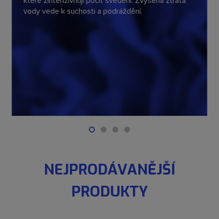
které zintenzivňují pocit svědění. Zvýšená ztráta
vody vede k suchosti a podráždění.
NEJPRODÁVANĚJŠÍ
PRODUKTY