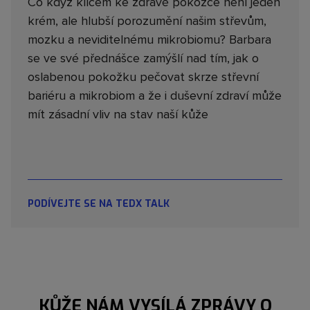
Co když klíčem ke zdravé pokožce není jeden
krém, ale hlubší porozumění našim střevům,
mozku a neviditelnému mikrobiomu? Barbara
se ve své přednášce zamýšlí nad tím, jak o
oslabenou pokožku pečovat skrze střevní
bariéru a mikrobiom a že i duševní zdraví může
mít zásadní vliv na stav naší kůže
PODÍVEJTE SE NA TEDX TALK
KŮŽE NÁM VYSÍLÁ ZPRÁVY O