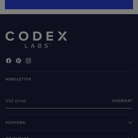
omezit vzplanutí ekzému. Dobře zvládnutý stav
pokožky může snížit riziko senzibilizace na alergeny.
Celostní přístup:
Propojení různých cest je klíčové –
zdravá pokožka a vyvážený střevní mikrobiom se
vzájemně ovlivňují. Společně mohou podpořit imunitu a
snížit riziko rozvoje atopického pochodu.
Konzultace s lékaři:
Spolupráce s dermatology,
gastroenterology i alergology pomůže vytvořit
individuální plán péče.
* Atopic march (česky „atopický pochod“ nebo
„atopická cesta“) je termín, který popisuje postupný
NEWSLETTER
vývoj a přechod různých alergických onemocnění
během života, obvykle začínající už v kojeneckém
Váš
věku.
ODEBÍRAT
email
PODPORA