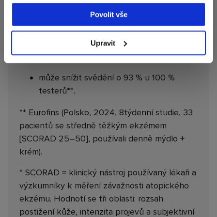
ukazují, že tento krém, pokud je kombinován
Povolit vše
s naším BIA Unscented Soap během 8 týdnů:
může snížit skóre SCORAD* o 94 % u
Upravit
100 % testerů**,
může snížit svědění o 93 % u 100 %
testerů**.
** Eurofins (Polsko, 2024, 8týdenní studie, 33
pacientů se středně těžkým ekzémem
[SCORAD 25–50], používali denně mýdlo +
krém).
* SCORAD = klinický nástroj používaný lékaři a
výzkumníky k měření závažnosti atopického
ekzému. Hodnotí se tři oblasti: rozsah
postižení kůže, intenzita projevů a subjektivní