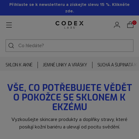
Přihlaste se k newsletteru a získejte slevu 15 %. Klikněte
zde.
0
SKLON K AKNÉ
JEMNÉ LINKY A VRÁSKY
SUCHÁ A ŠUPINATÁ K
VŠE, CO POTŘEBUJETE VĚDĚT
O POKOŽCE SE SKLONEM K
EKZÉMU
Vyzkoušejte skincare produkty a doplňky stravy, které
posilují kožní bariéru a ulevují od pocitu svědění.