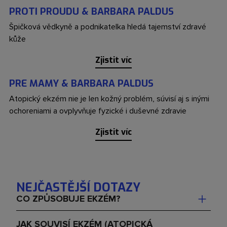
PROTI PROUDU & BARBARA PALDUS
Špičková vědkyně a podnikatelka hledá tajemství zdravé
kůže
Zjistit víc
PRE MAMY & BARBARA PALDUS
Atopický ekzém nie je len kožný problém, súvisí aj s inými
ochoreniami a ovplyvňuje fyzické i duševné zdravie
Zjistit víc
NEJČASTĚJŠÍ DOTAZY
+
CO ZPŮSOBUJE EKZÉM?
Ekzém, známý také jako atopická dermatitida, je
JAK SOUVISÍ EKZÉM (ATOPICKÁ