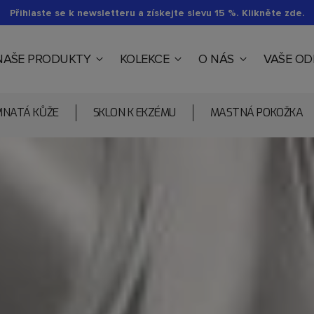
Přihlaste se k newsletteru a získejte slevu 15 %. Klikněte zde.
NAŠE PRODUKTY
KOLEKCE
O NÁS
VAŠE O
PINATÁ KŮŽE
SKLON K EKZÉMU
MASTNÁ POKOŽKA