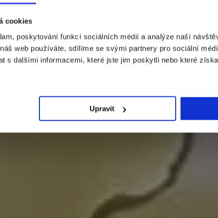
Zobrazíme vám správné ceny, dostupnost a dopravu.
á cookies
Měna
klam, poskytování funkcí sociálních médií a analýze naší návšt
Slovensko (€)
 náš web používáte, sdílíme se svými partnery pro sociální média
 s dalšími informacemi, které jste jim poskytli nebo které získa
POKRAČOVAT
Upravit