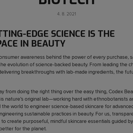
4. 8. 2021
TING-EDGE SCIENCE IS THE
ACE IN BEAUTY
consumer awareness behind the power of every purchase, 
 the evolution of science-backed beauty. From leading the c
o delivering breakthroughs with lab-made ingredients, the fu
y from doing the right thing over the easy thing, Codex Be
 is nature’s original lab—working hard with ethnobotanists a
d the world to engineer science-based skincare for advanced 
ngineering sustainable practices in beauty. For us, transpar
 to create purposeful, mindful skincare essentials guided by
better for the planet.