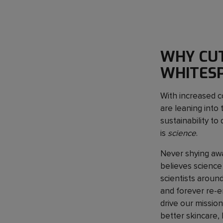
WHY CUT
WHITESP
With increased 
are leaning into
sustainability t
is
science
.
Never shying awa
believes science
scientists aroun
and forever re-e
drive our mission
better skincare, 