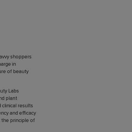
savvy shoppers
harge in
ture of beauty
auty Labs
nd plant
clinical results
ency and efficacy
 the principle of