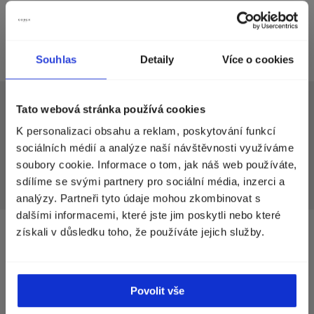
ECCO-VERDE
FLACONI
ecco-verde.com
flaconi.de
Souhlas
Detaily
Více o cookies
Zvolte zemi doručení
Tato webová stránka používá cookies
IRELAND
K personalizaci obsahu a reklam, poskytování funkcí
Zobrazíme vám správné ceny, dostupnost a
sociálních médií a analýze naší návštěvnosti využíváme
CARRIGALINE CAREPLUS
MEAGHERS PHARMACY
dopravu.
soubory cookie. Informace o tom, jak náš web používáte,
careplus.ie
meagherspharmacy.ie
sdílíme se svými partnery pro sociální média, inzerci a
Currency
Norway (kr)
analýzy. Partneři tyto údaje mohou zkombinovat s
dalšími informacemi, které jste jim poskytli nebo které
získali v důsledku toho, že používáte jejich služby.
SLOVAKIA
POKRAČOVAT
CONCEPTSTORY
LEKÁREŇ PURA
Povolit vše
conceptstory.sk
Vajnorská 1352/32,