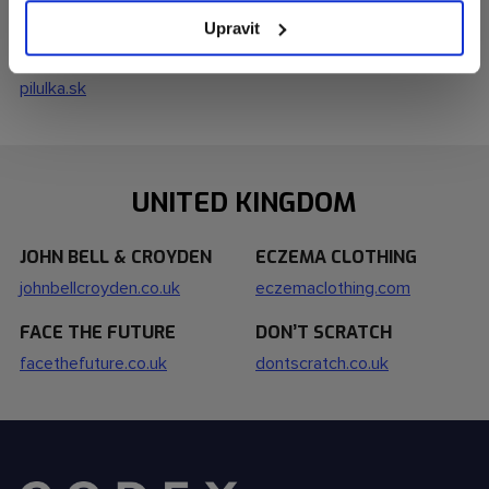
Bratislava
Upravit
PILULKA
pilulka.sk
UNITED KINGDOM
JOHN BELL & CROYDEN
ECZEMA CLOTHING
johnbellcroyden.co.uk
eczemaclothing.com
FACE THE FUTURE
DON’T SCRATCH
facethefuture.co.uk
dontscratch.co.uk