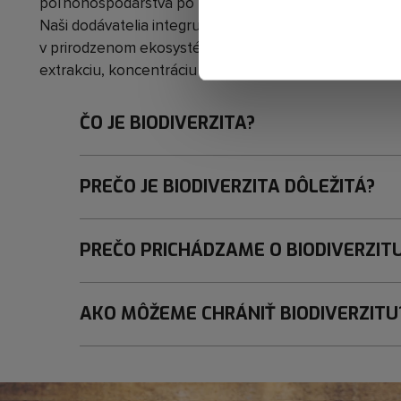
poľnohospodárstva po miestny bióm a komunitu pôv
Naši dodávatelia integrujú kompletný výrobný reťazec
v prirodzenom ekosystéme, či v poľnohospodárskej p
extrakciu, koncentráciu alebo fermentáciu bioaktívnej 
ČO JE BIODIVERZITA?
PREČO JE BIODIVERZITA DÔLEŽITÁ?
PREČO PRICHÁDZAME O BIODIVERZIT
AKO MÔŽEME CHRÁNIŤ BIODIVERZITU