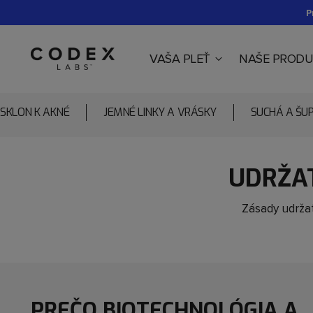
P
VAŠA PLEŤ
NAŠE PRODU
SKLON K AKNÉ
JEMNÉ LINKY A VRÁSKY
SUCHÁ A ŠU
UDRŽA
Zásady udržat
PREČO BIOTECHNOLÓGIA A