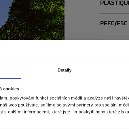
PLASTIQU
PEFC/FSC
BALENIE 
Detaily
Zvolte zemi doručení
Zobrazíme vám správné ceny, dostupnost a dopravu.
á cookies
Mena
klam, poskytování funkcí sociálních médií a analýze naší návšt
Francúzsko (€)
 náš web používáte, sdílíme se svými partnery pro sociální média
dými obyvateľmi.
 s dalšími informacemi, které jste jim poskytli nebo které získa
astlinného druhu a
POKRAČOVAT