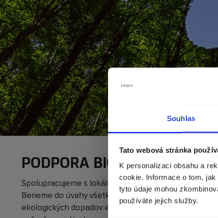
Souhlas
Tato webová stránka použív
PODPORA BIODIVERZITY
K personalizaci obsahu a re
cookie. Informace o tom, jak
Spolupracujeme s lokálnymi etnobotanikmi a domoro
tyto údaje mohou zkombinovat
Berieme do úvahy všetko od biologickej dostupnosti r
používáte jejich služby.
ekologických dopadov ekologického/biodynamického