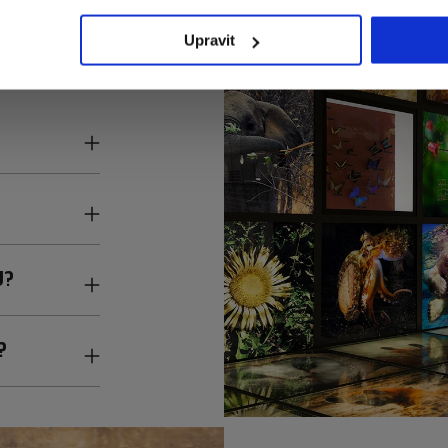
odných obyvateľov.
: od zberu biomasy
Upravit
rodukcii po
látky.
U?
?