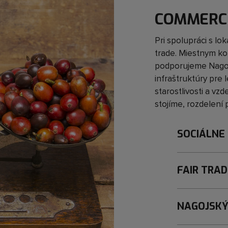
COMMERC
Pri spolupráci s l
trade. Miestnym ko
podporujeme Nagoj
infraštruktúry pre
starostlivosti a vzd
stojíme, rozdelení
SOCIÁLNE
FAIR TRA
NAGOJSKÝ