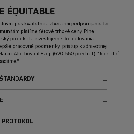
E ÉQUITABLE
okálnymi pestovateľmi a zberačmi podporujeme fair
munitám platíme férové trhové ceny. Plne
ský protokol a investujeme do budovania
 lepšie pracovné podmienky, prístup k zdravotnej
elaniu. Ako hovoril Ezop (620-560 pred n. l.): "Jednotní
 padáme."
 ŠTANDARDY
DE
 PROTOKOL