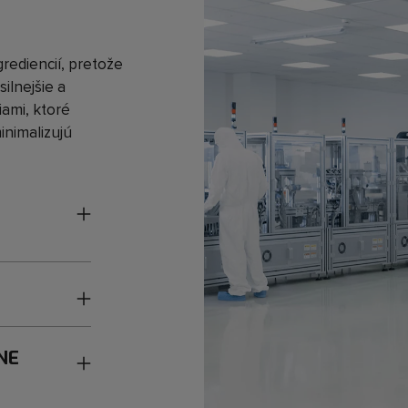
rediencií, pretože
ilnejšie a
iami, ktoré
minimalizujú
NE