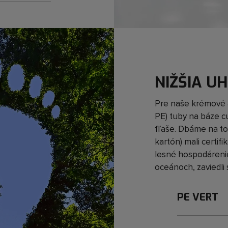
NIŽŠIA U
Pre naše krémové 
PE) tuby na báze c
fľaše. Dbáme na to,
kartón) mali certif
lesné hospodárenie
oceánoch, zaviedli
PE VERT