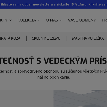
rihláste sa na odber newslettera a získajte 15 % zľavu. Kliknite se
KTY
KOLEKCIA
O NÁS
VAŠE ODMENY
PR
PINATÁ KOŽA
SKLON K EKZÉMU
MASTNÁ POKOŽKA
TEĽNOSŤ S VEDECKÝM PRÍ
eľnosti a spravodlivého obchodu sú súčasťou všetkých kľú
nášho podnikania.