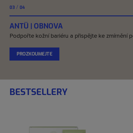
/
04
04
SHAANT | ROVNOVÁHA
Mějte akné, aktinickou keratózu a mastnou ple
PROZKOUMEJTE
BESTSELLERY