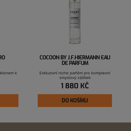
RO
COCOON BY J.F.HIERMANN EAU
DE PARFUM
 sklonem k
Exkluzivní niche parfém pro komplexní
smyslový zážitek
1 880 KČ
DO KOŠÍKU