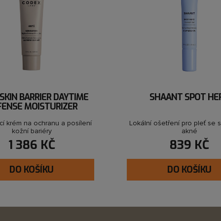
SKIN BARRIER DAYTIME
SHAANT SPOT HE
FENSE MOISTURIZER
cí krém na ochranu a posílení
Lokální ošetření pro pleť se
kožní bariéry
akné
1 386 KČ
839 KČ
DO KOŠÍKU
DO KOŠÍKU