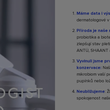
Máme data i vý
dermatologové v 
Příroda je naše
probiotika a biot
zlepšují stav ple
ANTÜ, SHAANT 
Vyvinuli jsme p
konzervace:
Naš
mikrobiom vaší p
pupínků nebo loži
Neubližujeme
: 
spokojenost naši