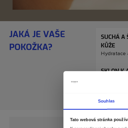
JAKÁ JE VAŠE
SUCHÁ A 
POKOŽKA?
KŮŽE
Hydratace 
SKLON K 
MASTNÁ 
Vyčištění 
bez dehydr
Souhlas
Tato webová stránka použív