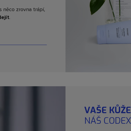
s něco zrovna trápí,
ejít
.
VAŠE KŮŽE
NÁŠ CODEX