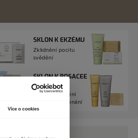
SKLON K EKZÉMU
Zklidnění pocitu
svědění
SKLON K ROSACEE
Úleva a zmírnění
pocitu začervenání
Více o cookies