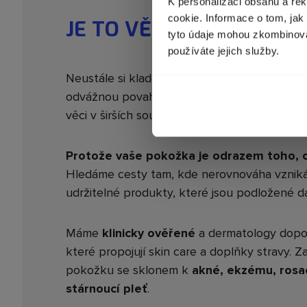
K personalizaci obsahu a re
cookie. Informace o tom, jak
JE TO VĚDA. A PROTO T
tyto údaje mohou zkombinovat
používáte jejich služby.
Neustále si klademe otázky a rozvíjíme své 
odvážnou povahou posouváme hranice možn
věci v širších souvislostech.
Proč?
Protože vaše pokožka je odrazem toho, co
Hledáme cesty tam, kde nerovnováha vzniká
udržitelné produkty, které jsou podložené da
Máme
klinicky ověřené
a dermatology dopo
které propojují skin care a doplňky stravy. 
pokožku se sklonem k
akné, ekzému, rosac
stárnoucí pleť
.