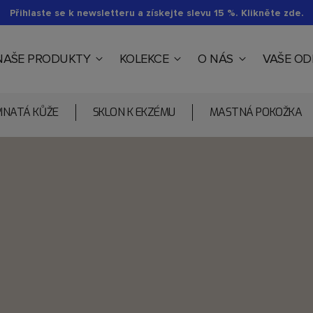
Přihlaste se k newsletteru a získejte slevu 15 %. Klikněte zde.
NAŠE PRODUKTY
KOLEKCE
O NÁS
VAŠE O
PINATÁ KŮŽE
SKLON K EKZÉMU
MASTNÁ POKOŽKA