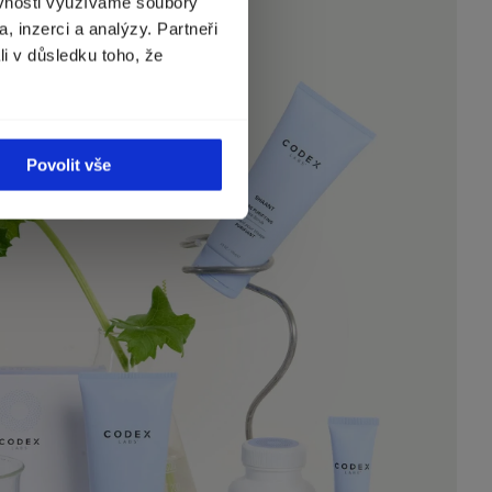
ěvnosti využíváme soubory
, inzerci a analýzy. Partneři
li v důsledku toho, že
Povolit vše