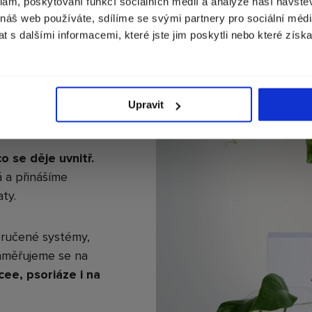
Měna
klam, poskytování funkcí sociálních médií a analýze naší návšt
Česko (Kč)
 náš web používáte, sdílíme se svými partnery pro sociální média
O FUNGUJE
 s dalšími informacemi, které jste jim poskytli nebo které získa
POKRAČOVAT
myšlenky. S
ého. Chceme vidět
Upravit
 se děje uvnitř.
 a přinášíme
ty.
ručené systémy,
Zaměřujeme se na
ee, psoriáze i na