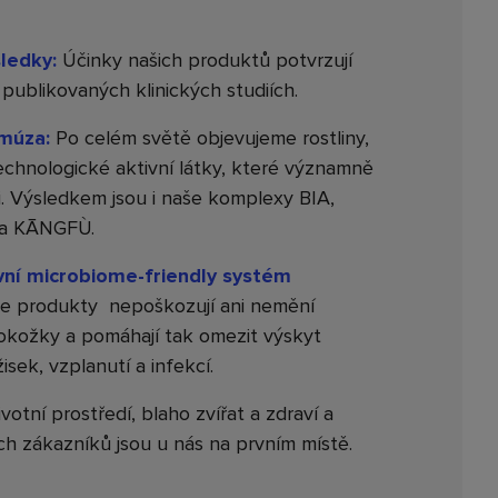
sledky:
Účinky našich produktů potvrzují
publikovaných klinických studiích.
 múza:
Po celém světě objevujeme rostliny,
echnologické aktivní látky, které významně
ti. Výsledkem jsou i naše komplexy BIA,
a KĀNGFÙ.
rvní microbiome-friendly systém
e produkty nepoškozují ani nemění
okožky a pomáhají tak omezit výskyt
sek, vzplanutí a infekcí.
Životní prostředí, blaho zvířat a zdraví a
ch zákazníků jsou u nás na prvním místě.