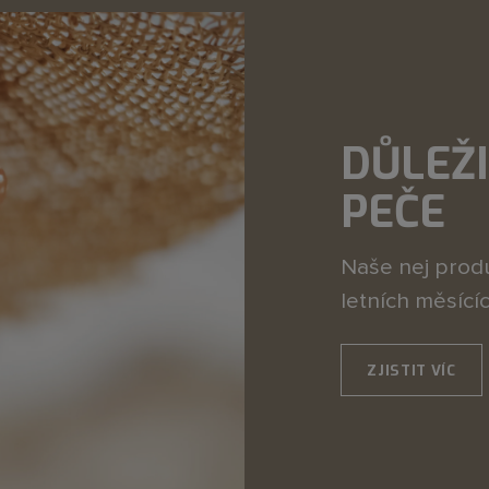
DŮLEŽI
PEČE
Naše nej produ
letních měsící
ZJISTIT VÍC