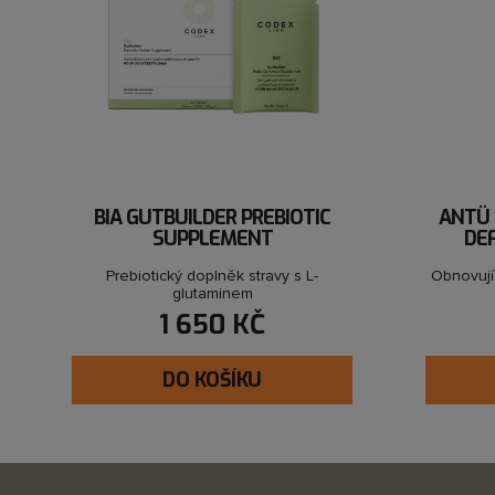
BIA GUTBUILDER PREBIOTIC
ANTÜ 
SUPPLEMENT
DE
Prebiotický doplněk stravy s L-
Obnovují
glutaminem
1 650 KČ
DO KOŠÍKU