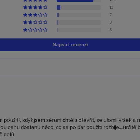
13
7
3
5
Napsat recenzi
oužití, když jsem sérum chtěla otevřít, se ulomil vršek a 
u cenu dostanu něco, co se po pár použití rozbije....určitě
ě dolů.