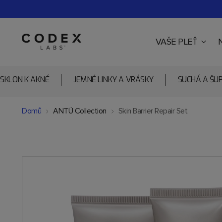
VAŠE PLEŤ
SKLON K AKNÉ
JEMNÉ LINKY A VRÁSKY
SUCHÁ A ŠU
Domů
ANTÜ Collection
Skin Barrier Repair Set
Přidání
produktu
do
košíku