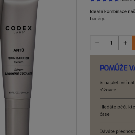
Ideální kombinace naši
bariéry.
Množství
POMŮŽE V
si na pleti všímáte známek stárnutí nebo máte sklon k psoriáze,
růžovce
hledáte péči, která podporuje skingevity - zdravé fungování pleti v
čase
dáváte přednost jednoduché 3krokové rutině, která je dlouhodobě