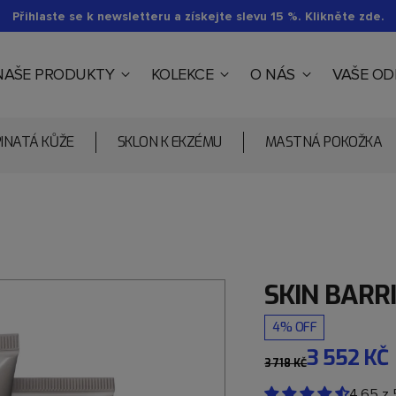
Přihlaste se k newsletteru a získejte slevu 15 %. Klikněte zde.
NAŠE PRODUKTY
KOLEKCE
O NÁS
VAŠE O
PINATÁ KŮŽE
SKLON K EKZÉMU
MASTNÁ POKOŽKA
SKIN BARR
4% OFF
3 552 KČ
3 718 KČ
4.65
z