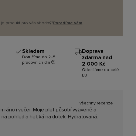
že je produkt pro vás vhodný?
Poradíme vám
í
Skladem
Doprava
zdarma nad
Doručíme do 2–5
pracovních dní
2 000 Kč
Odesíláme do celé
EU
Všechny recenze
ráno i večer. Moje pleť působí vyživeně a
á na pohled a hebká na dotek. Hydratovaná.