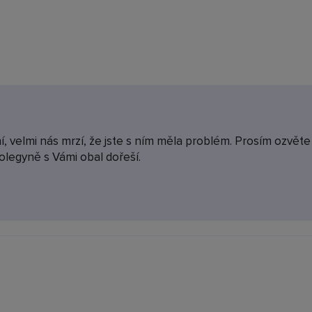
, velmi nás mrzí, že jste s ním měla problém. Prosím ozvět
olegyně s Vámi obal dořeší.