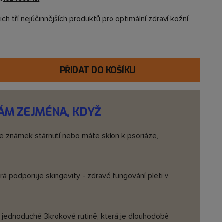
ch tří nejúčinnějších produktů pro optimální zdraví kožní
PŘIDAT DO KOŠÍKU
ÁM ZEJMÉNA, KDYŽ