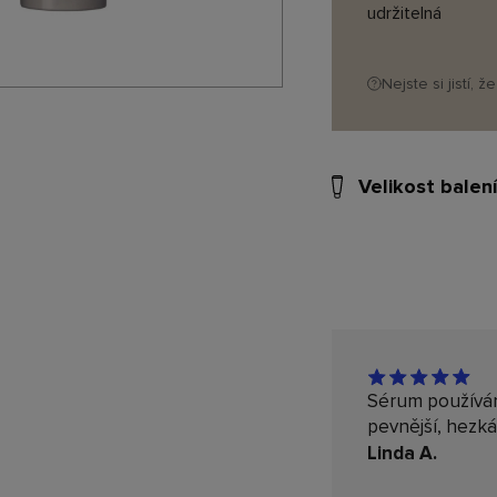
udržitelná
Nejste si jistí, 
Velikost balen
Sérum používám 
pevnější, hezk
Linda A.