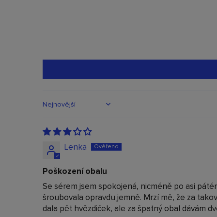
Sort by
Lenka
Poškození obalu
Se sérem jsem spokojená, nicméně po asi pátém p
šroubovala opravdu jemně. Mrzí mě, že za takovo
dala pět hvězdiček, ale za špatný obal dávám dv