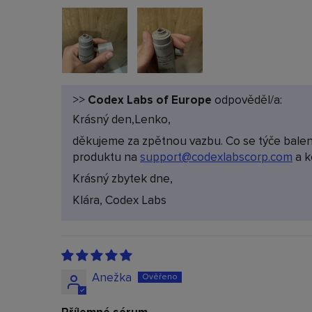
>>
Codex Labs of Europe
odpověděl/a:
Krásný den,Lenko,
děkujeme za zpětnou vazbu. Co se týče balení
produktu na
support@codexlabscorp.com
a k
Krásný zbytek dne,
Klára, Codex Labs
Anežka