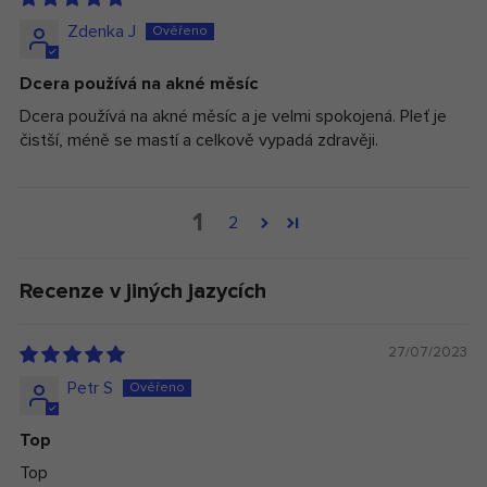
Zdenka J
Dcera používá na akné měsíc
Dcera používá na akné měsíc a je velmi spokojená. Pleť je
čistší, méně se mastí a celkově vypadá zdravěji.
1
2
Recenze v jiných jazycích
27/07/2023
Petr S
Top
Top