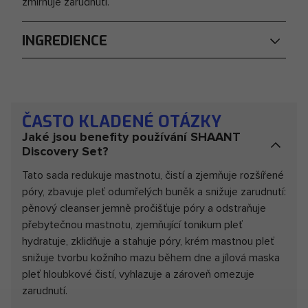
zmírňuje zarudnutí.
INGREDIENCE
SHAANT Balancing Foaming Cleanser
Water (Aqua), Glycerin, Lactobacillus Ferment,
Propanediol, Coco-Glucoside, Lactobacillus, Heptyl
Glucoside, Coco-Betaine, Glycolipids, Fucus Spiralis
ČASTO KLADENÉ OTÁZKY
(Spiral Wrack) Extract, Tetraselmis Chui Extract,
Jaké jsou benefity používání SHAANT
Centella Asiatica Leaf Extract, Ocimum Sanctum
Discovery Set?
Leaf Oil, Octyldodecanol, Pogostemon Cablin (Patchouli)
Tato sada redukuje mastnotu, čistí a zjemňuje rozšířené
Leaf Extract, Cocos Nucifera (Coconut) Fruit Extract,
póry, zbavuje pleť odumřelých buněk a snižuje zarudnutí:
Sodium Chloride, Sodium Benzoate, Potassium Sorbate,
pěnový cleanser jemně pročišťuje póry a odstraňuje
Citric Acid, Xanthan Gum, Heptanol.
přebytečnou mastnotu, zjemňující tonikum pleť
hydratuje, zklidňuje a stahuje póry, krém mastnou pleť
SHAANT Smoothing Oil Control
snižuje tvorbu kožního mazu během dne a jílová maska
Ingredients: Aqua (Water), Lactobacillus Ferment,
pleť hloubkové čistí, vyhlazuje a zároveň omezuje
Propanediol, Sodium Stearoyl Lactylate, Prunus
zarudnutí.
Amygdalus Dulcis (Sweet Almond) Oil, Dicaprylyl Ether,