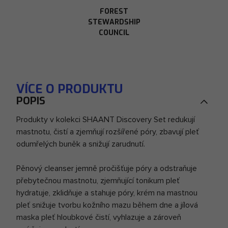
FOREST
STEWARDSHIP
COUNCIL
VÍCE O PRODUKTU
POPIS
Produkty v kolekci SHAANT Discovery Set redukují
mastnotu, čistí a zjemňují rozšířené póry, zbavují pleť
odumřelých buněk a snižují zarudnutí.
Pěnový cleanser jemně pročišťuje póry a odstraňuje
přebytečnou mastnotu, zjemňující tonikum pleť
hydratuje, zklidňuje a stahuje póry, krém na mastnou
pleť snižuje tvorbu kožního mazu během dne a jílová
maska pleť hloubkové čistí, vyhlazuje a zároveň