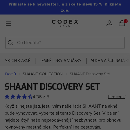
Přihlaste se k newsletteru a získejte slevu 15 %. Klikněte
zde.
0
SKLON K AKNÉ
JEMNÉ LINKY A VRÁSKY
SUCHÁ A ŠUPINATÁ K
Domů
SHAANT COLLECTION
SHAANT Discovery Set
SHAANT DISCOVERY SET
Přidání
produktu
4.36
z
5
11 recenzí
do
košíku
Když si nejste jistí, jestli vám naše řada SHAANT na akné
bude vyhovovat, vyberte si tento Discovery Set. V balení
najdete čtyři naše nejprodávanější nezbytnosti pro obnovu
rovnováhy mastné pleti. Perfektní i na cestování.