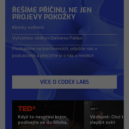
ŘEŠÍME PŘÍČINU, NE JEN
PROJEVY POKOŽKY
Klinicky ověřeno
Vytvořeno vědkyní Barbarou Paldus
Přednášíme na konferencích, uslyšíte nás v
podcastech a přečtěte si o nás v médiích
VÍCE O CODEX LABS
Když to nespraví krém,
Vědkyně: Chci tro
podívejte se do břicha
zlepšit svět