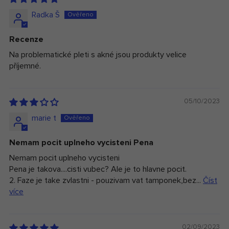
Tetraselmis Chui Extract, Centella Asiatica Leaf Extract,
Melia Azadirachta Leaf Extract, Ocimum Sanctum Leaf
Radka Š
Oil, Octyldodecanol, Pogostemon Cablin (Patchouli)
Leaf Extract, Cocos Nucifera (Coconut) Fruit Extract,
Recenze
Citric Acid, Sodium Benzoate, Potassium Sorbate,
Na problematické pleti s akné jsou produkty velice
Xanthan Gum, Eugenol*.
příjemné.
*Naturally occurring in essential oils
05/10/2023
marie t
Nemam pocit uplneho vycisteni Pena
Nemam pocit uplneho vycisteni
Pena je takova....cisti vubec? Ale je to hlavne pocit.
2. Faze je take zvlastni - pouzivam vat tamponek,bez...
Číst
více
02/09/2023