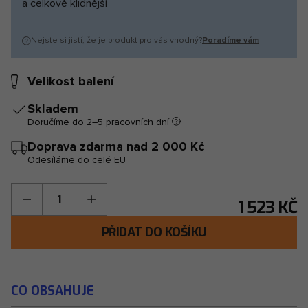
a celkově klidnější
Nejste si jistí, že je produkt pro vás vhodný?
Poradíme vám
Velikost balení
Skladem
Doručíme do 2–5 pracovních dní
Doprava zdarma nad
2 000 Kč
Odesíláme do celé EU
Množství
1 523 KČ
PŘIDAT DO KOŠÍKU
CO OBSAHUJE