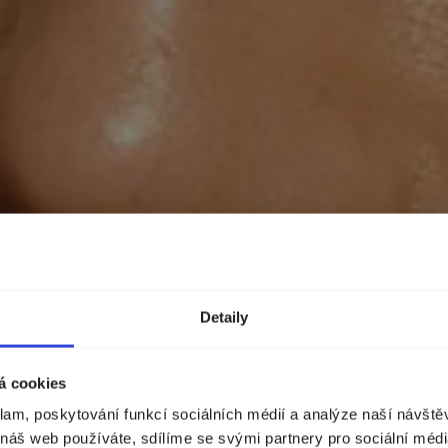
Detaily
Zvolte zemi doručení
Zobrazíme vám správné ceny, dostupnost a dopravu.
á cookies
Währung
klam, poskytování funkcí sociálních médií a analýze naší návšt
Tschechien (Kč)
 náš web používáte, sdílíme se svými partnery pro sociální média