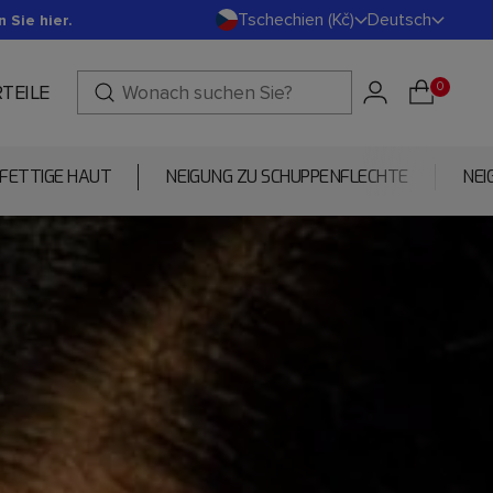
Tschechien (Kč)
Deutsch
 Sie hier.
Währung
Sprache
0
TEILE
FETTIGE HAUT
NEIGUNG ZU SCHUPPENFLECHTE
NEI