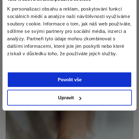
Zvolte zemi doručení
K personalizaci obsahu a reklam, poskytování funkcí
Zobrazíme vám správné ceny, dostupnost a
BIOTECHNOLOGIE: JAK MODERNÍ VĚDA MĚNÍ
sociálních médií a analýze naší návštěvnosti využíváme
dopravu.
SVĚT A PŘÍSTUP KE KOSMETICE
soubory cookie. Informace o tom, jak náš web používáte,
6. Sep 2024
sdílíme se svými partnery pro sociální média, inzerci a
Währung
Tschechien (Kč)
V posledních desetiletích se biotechnologie stala
analýzy. Partneři tyto údaje mohou zkombinovat s
jedním z hlavních hnacích motorů udržitelnosti.
dalšími informacemi, které jste jim poskytli nebo které
Vzhledem k tomu, že se svět...
získali v důsledku toho, že používáte jejich služby.
POKRAČOVAT
Lesen Sie mehr
Povolit vše
Upravit