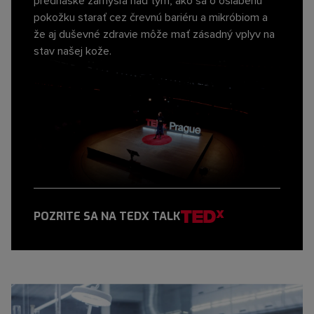
prednáške zamýšľa nad tým, ako sa o oslabenú
pokožku starať cez črevnú bariéru a mikróbiom a
že aj duševné zdravie môže mať zásadný vplyv na
stav našej kože.
POZRITE SA NA TEDX TALK