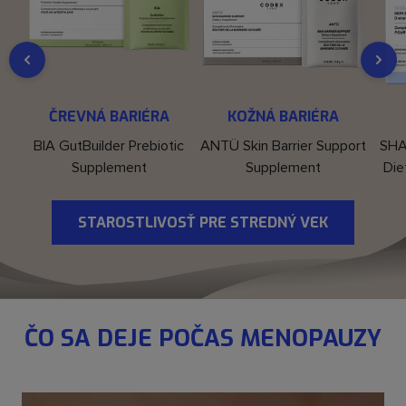
DO KOŠÍKA
DO KOŠÍKA
ČREVNÁ BARIÉRA
KOŽNÁ BARIÉRA
BIA GutBuilder Prebiotic
ANTÜ Skin Barrier Support
SHA
Supplement
Supplement
Die
STAROSTLIVOSŤ PRE STREDNÝ VEK
ČO SA DEJE POČAS MENOPAUZY