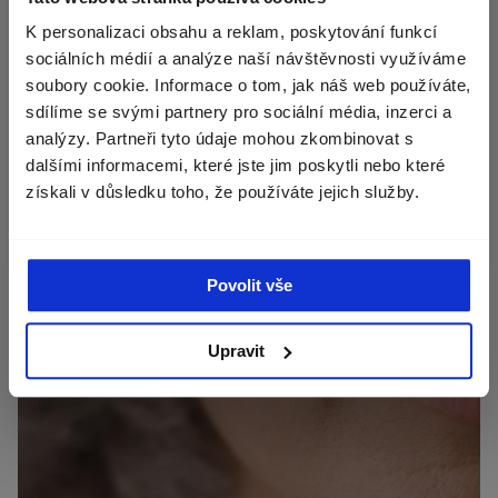
Zvolte zemi doručení
mazových žliaz a koncentrácii estrogénových
hutnosti kože.
a 
K personalizaci obsahu a reklam, poskytování funkcí
receptorov.
Zobrazíme vám správné ceny, dostupnost a
sociálních médií a analýze naší návštěvnosti využíváme
dopravu.
TVÁR
RU
soubory cookie. Informace o tom, jak náš web používáte,
sdílíme se svými partnery pro sociální média, inzerci a
Mena
Slovensko (€)
analýzy. Partneři tyto údaje mohou zkombinovat s
dalšími informacemi, které jste jim poskytli nebo které
získali v důsledku toho, že používáte jejich služby.
POKRAČOVAT
Povolit vše
Upravit