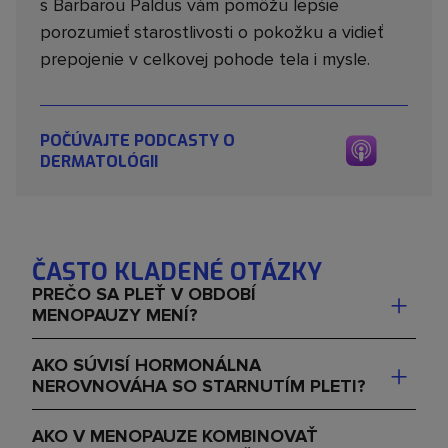
s Barbarou Paldus vám pomôžu lepšie
porozumieť starostlivosti o pokožku a vidieť
prepojenie v celkovej pohode tela i mysle.
POČÚVAJTE PODCASTY O
DERMATOLÓGII
ČASTO KLADENÉ OTÁZKY
PREČO SA PLEŤ V OBDOBÍ
+
MENOPAUZY MENÍ?
S prirodzeným poklesom estrogénu a progesterónu
AKO SÚVISÍ HORMONÁLNA
+
dochádza k zmenám štruktúry pokožky. Pleť môže
NEROVNOVÁHA SO STARNUTÍM PLETI?
strácať pevnosť, hydratáciu a jemnosť, môže byť
Hormóny ovplyvňujú produkciu kolagénu, elastínu a
suchšia a náchylnejšia k jemným vráskam. Tieto zmeny
AKO V MENOPAUZE KOMBINOVAŤ
prirodzených lipidov pokožky. Keď ich hladiny klesajú,
sú normálnou súčasťou hormonálneho prechodu, ale