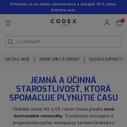
Prihláste sa na odber newslettera a získajte 15 % zľavu.
Kliknite sem.
0
SKLON K AKNÉ
JEMNÉ LINKY A VRÁSKY
SUCHÁ A ŠUPINATÁ K
JEMNÁ A ÚČINNÁ
STAROSTLIVOSŤ, KTORÁ
SPOMAĽUJE PLYNUTIE ČASU
Obdobie medzi 40. a 55. rokom života prináša
nové
hormonálne rovnováhy
. S poklesom estrogénu a
progesterónu počas menopauzy sa mení štruktúra a