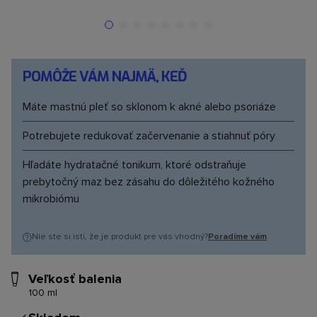
POMÔŽE VÁM NAJMÄ, KEĎ
máte mastnú pleť so sklonom k akné alebo psoriáze
potrebujete redukovať začervenanie a stiahnuť póry
hľadáte hydratačné tonikum, ktoré odstraňuje
prebytočný maz bez zásahu do dôležitého kožného
mikrobiómu
Nie ste si istí, že je produkt pre vás vhodný?
Poradíme vám
Veľkosť balenia
100 ml