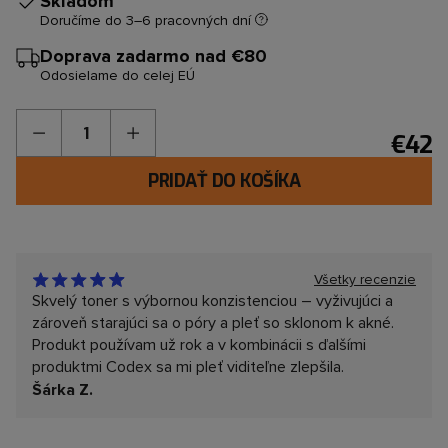
Skladom
Doručíme do 3–6 pracovných dní
Doprava zadarmo nad
€80
Odosielame do celej EÚ
Množstvo
€42
PRIDAŤ DO KOŠÍKA
Všetky recenzie
Skvelý toner s výbornou konzistenciou – vyživujúci a
zároveň starajúci sa o póry a pleť so sklonom k akné.
Produkt používam už rok a v kombinácii s ďalšími
produktmi Codex sa mi pleť viditeľne zlepšila.
Šárka Z.