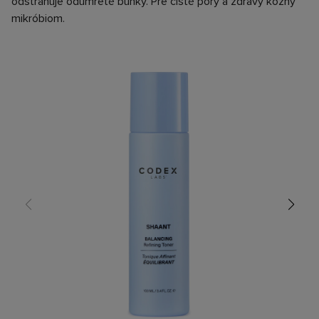
odstraňuje odumreté bunky. Pre čisté póry a zdravý kožný
mikróbiom.