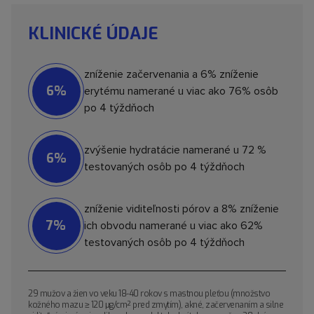
KLINICKÉ ÚDAJE
zníženie začervenania a 6% zníženie
6%
erytému namerané u viac ako 76% osôb
po 4 týždňoch
zvýšenie hydratácie namerané u 72 %
6%
testovaných osôb po 4 týždňoch
zníženie viditeľnosti pórov a 8% zníženie
7%
ich obvodu namerané u viac ako 62%
testovaných osôb po 4 týždňoch
29 mužov a žien vo veku 18-40 rokov s mastnou pleťou (množstvo
kožného mazu ≥ 120 μg/cm² pred zmytím), akné, začervenaním a silne