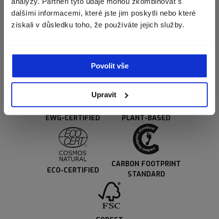
Slovensko (€)
analýzy. Partneři tyto údaje mohou zkombinovat s
dalšími informacemi, které jste jim poskytli nebo které
získali v důsledku toho, že používáte jejich služby.
POKRAČOVAT
MICROBIOME-
Povolit vše
CRUELTY-FREE
TESTED
Upravit
EWG-CERTIFIED
PLANT-BASED
CARBON FOOTPRINT
ECO-CERTIFIED
STANDARD