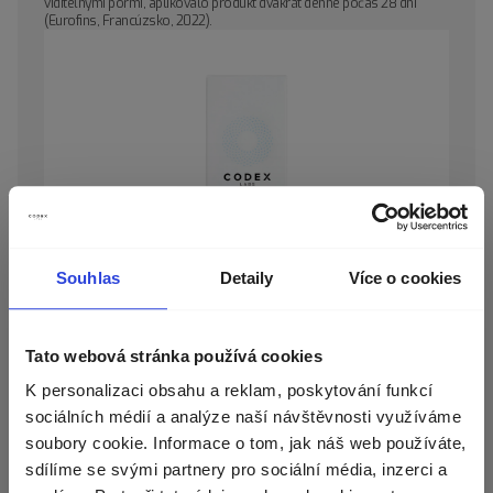
viditeľnými pórmi, aplikovalo produkt dvakrát denne počas 28 dní
(Eurofins, Francúzsko, 2022).
Souhlas
Detaily
Více o cookies
Zvolte zemi doručení
Tato webová stránka používá cookies
K personalizaci obsahu a reklam, poskytování funkcí
Zobrazíme vám správné ceny, dostupnost a
sociálních médií a analýze naší návštěvnosti využíváme
dopravu.
soubory cookie. Informace o tom, jak náš web používáte,
sdílíme se svými partnery pro sociální média, inzerci a
Mena