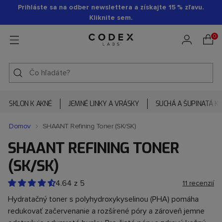
Prihláste sa na odber newslettera a získajte 15 % zľavu.
Kliknite sem.
0
SKLON K AKNÉ
JEMNÉ LINKY A VRÁSKY
SUCHÁ A ŠUPINATÁ K
Domov
SHAANT Refining Toner (SK/SK)
SHAANT REFINING TONER
Pridanie
produktu
(SK/SK)
do
košíka
4.64
z
5
11 recenzií
Hydratačný toner s polyhydroxykyselinou (PHA) pomáha
redukovať začervenanie a rozšírené póry a zároveň jemne