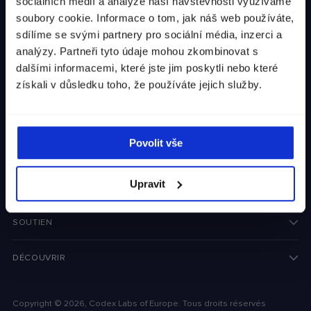
sociálních médií a analýze naší návštěvnosti využíváme
dopravu.
soubory cookie. Informace o tom, jak náš web používáte,
sdílíme se svými partnery pro sociální média, inzerci a
Monnaie
France (€)
analýzy. Partneři tyto údaje mohou zkombinovat s
dalšími informacemi, které jste jim poskytli nebo které
získali v důsledku toho, že používáte jejich služby.
POKRAČOVAT
NEWSLETTER
Povolit vše
Votre
S'ABONNER
adresse
Upravit
électronique
SOUTIEN
DÉCOUVRIR
Copyright © 2026,
Codex Labs of Europe
. Tous droits réservés